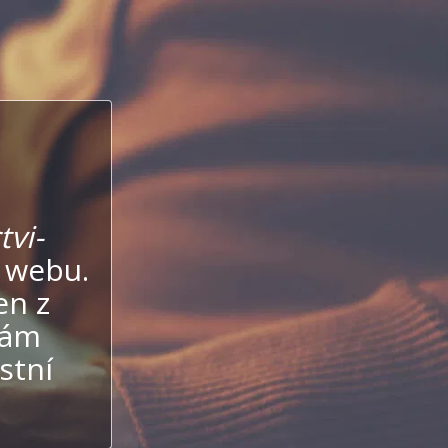
vi-
 webu.
en z
vám
stní