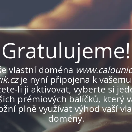
Gratulujeme!
še vlastní doména
www.calounict
ik.cz
je nyní připojena k vašemu
ete-li ji aktivovat, vyberte si jed
šich prémiových balíčků, který 
žní plně využívat výhod vaší vla
domény.