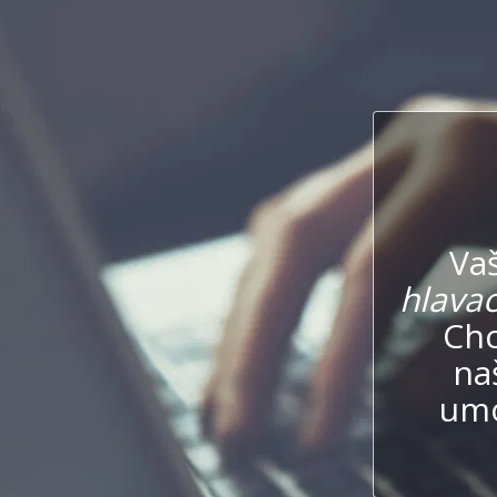
Va
hlavac
Chc
na
umo