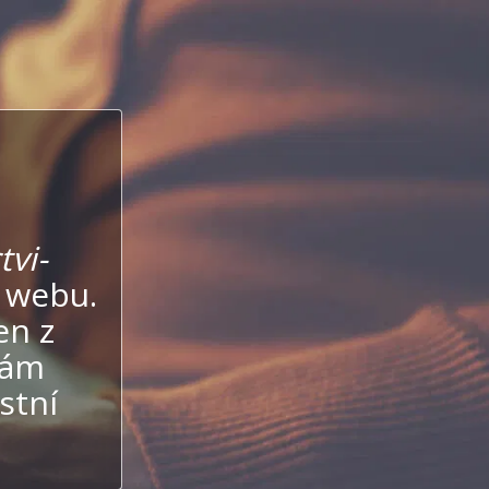
vi-
 webu.
en z
vám
stní