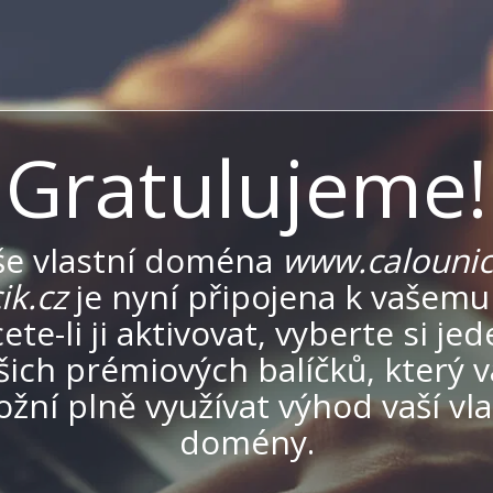
Gratulujeme!
še vlastní doména
www.calounict
ik.cz
je nyní připojena k vašemu
ete-li ji aktivovat, vyberte si jed
šich prémiových balíčků, který 
žní plně využívat výhod vaší vla
domény.