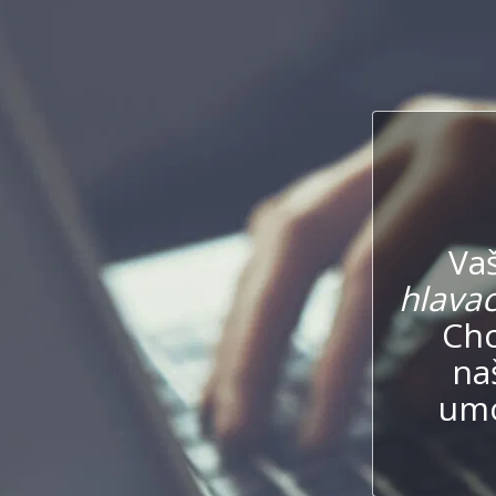
Va
hlavac
Chc
na
umo